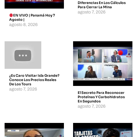
Diferencias En Los Cálculos
Para Cerrar La Mina
agosto 7, 2026
EN VIVO | Panamá Hoy 7
Agosto |
agosto 8, 2026
¿Es Caro Visitar Isla Grande?
Conoce Los Precios Reales
De Los Tours
agosto 7, 2026
El Secreto Para Reconocer
Proteínas Y Carbohidratos
En Segundos
agosto 7, 2026