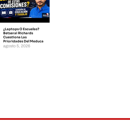
¿Laptops O Escuelas?
Betserai Richards
Cuestiona Las
Prioridades Del Meduca
agosto 5, 2026