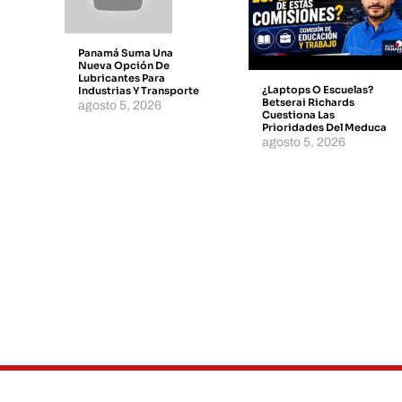
Panamá Suma Una
Nueva Opción De
Lubricantes Para
¿Laptops O Escuelas?
Industrias Y Transporte
Betserai Richards
agosto 5, 2026
Cuestiona Las
Prioridades Del Meduca
agosto 5, 2026