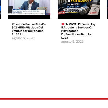
Polémica Por Los Más De
EN VIVO | Panamá Hoy
$42 Mil En Viáticos Del
5 Agosto | ¿Sueldos O
Embajador De Panamá
Privilegios?
En EE. UU.
Diplomáticos Bajo La
Lupa
agosto 5, 2026
agosto 5, 2026