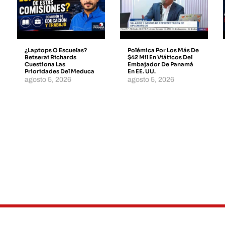
¿Laptops O Escuelas?
Polémica Por Los Más De
Betserai Richards
$42 Mil En Viáticos Del
Cuestiona Las
Embajador De Panamá
Prioridades Del Meduca
En EE. UU.
agosto 5, 2026
agosto 5, 2026