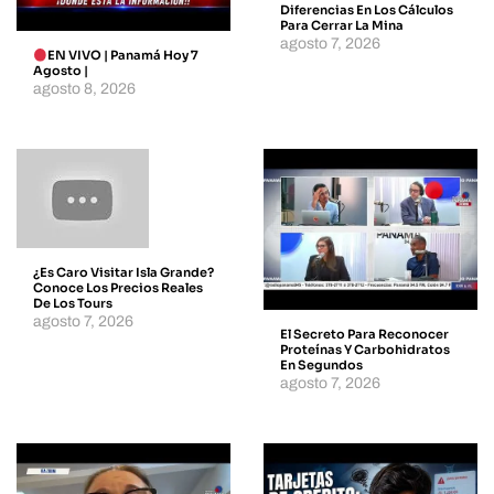
Diferencias En Los Cálculos
Para Cerrar La Mina
agosto 7, 2026
EN VIVO | Panamá Hoy 7
Agosto |
agosto 8, 2026
¿Es Caro Visitar Isla Grande?
Conoce Los Precios Reales
De Los Tours
agosto 7, 2026
El Secreto Para Reconocer
Proteínas Y Carbohidratos
En Segundos
agosto 7, 2026