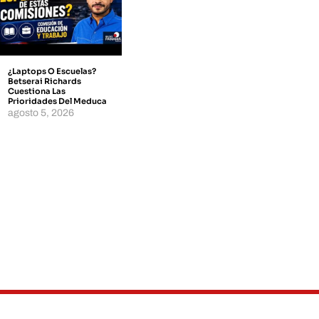
¿Laptops O Escuelas?
Betserai Richards
Cuestiona Las
Prioridades Del Meduca
agosto 5, 2026