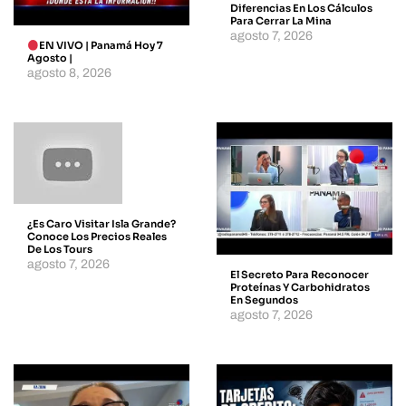
Diferencias En Los Cálculos
Para Cerrar La Mina
agosto 7, 2026
EN VIVO | Panamá Hoy 7
Agosto |
agosto 8, 2026
¿Es Caro Visitar Isla Grande?
Conoce Los Precios Reales
De Los Tours
agosto 7, 2026
El Secreto Para Reconocer
Proteínas Y Carbohidratos
En Segundos
agosto 7, 2026